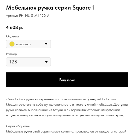
Мебельная ручка серии Square 1
Артикул:
FH-NL-S-M1-120-A
4 608
р.
Отделка
шлифовка
Размер
_Buy_now_
«New look» - ручки в современном стиле минимализм бренда «Platforma».
Модели сочетают в себе функциональность и чистоту линий и объёмов. Доступны
ручки целиком выполненные из латуни, в 4х вариантах отделки: шлифованная
латунь, патинированная латунь, полированная латунь или полировка плюс хром.
Серия «Square»
Мебельные ручки этой серии имеют сечение, производное от квадрата, который