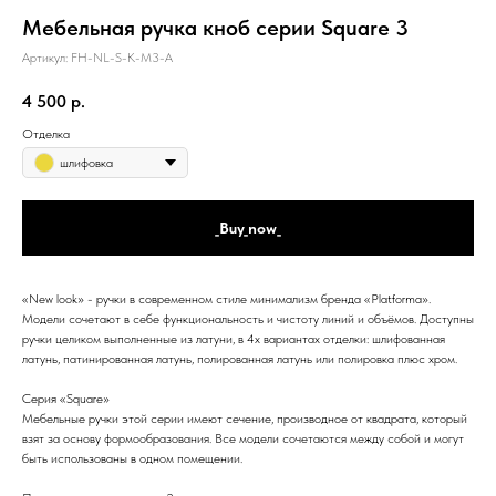
Мебельная ручка кноб серии Square 3
Артикул:
FH-NL-S-K-M3-A
4 500
р.
Отделка
шлифовка
_Buy_now_
«New look» - ручки в современном стиле минимализм бренда «Platforma».
Модели сочетают в себе функциональность и чистоту линий и объёмов. Доступны
ручки целиком выполненные из латуни, в 4х вариантах отделки: шлифованная
латунь, патинированная латунь, полированная латунь или полировка плюс хром.
Серия «Square»
Мебельные ручки этой серии имеют сечение, производное от квадрата, который
взят за основу формообразования. Все модели сочетаются между собой и могут
быть использованы в одном помещении.